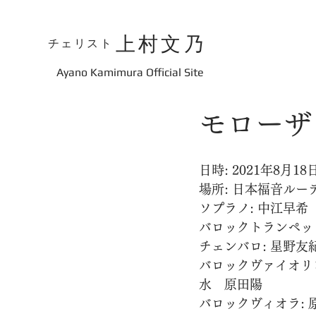
上村文乃
チェリスト
​Ayano Kamimura Official Site
モローザ
日時: 2021年8月18
場所: 日本福音ルー
ソプラノ: 中江早希
バロックトランペット
チェンバロ: 星野友
バロックヴァイオリ
水　原田陽
バロックヴィオラ: 