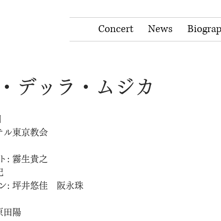
Concert
News
Biogra
・デッラ・ムジカ
日
テル東京教会
: 霧生貴之
紀
ン: 坪井悠佳　阪永珠
原田陽