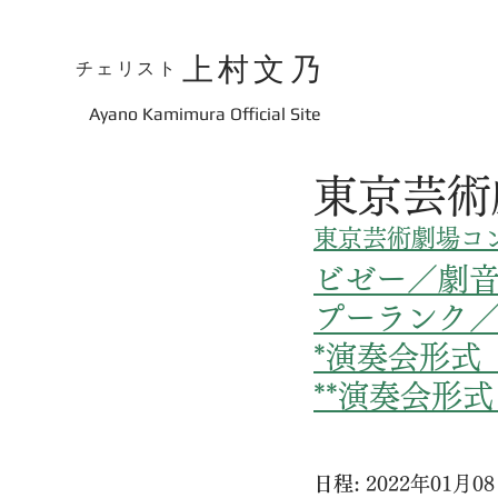
上村文乃
チェリスト
​Ayano Kamimura Official Site
東京芸術劇
東京芸術劇場コンサ
ビゼー／劇音
プーランク／
*演奏会形式
**演奏会形
日程: 
2022年01月08