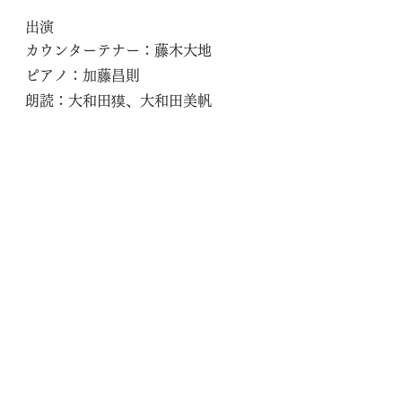
出演
カウンターテナー：藤木大地
ピアノ：加藤昌則
朗読：大和田獏、大和田美帆
ヴァイオリン：成田達輝　*第5回東
京音楽コンクール弦楽部門第1位及
び聴衆賞
ヴァイオリン：周防亮介　*第9回弦
楽部門第1位及び聴衆賞
ヴィオラ：東条慧
チェロ：上村文乃　*第5回弦楽部門
第2位