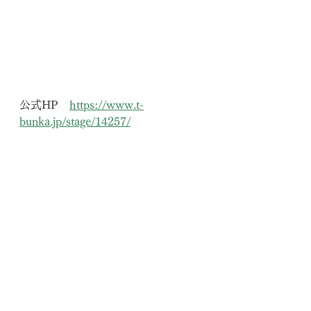
公式HP　
https://www.t-
bunka.jp/stage/14257/