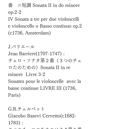
番　ニ短調 Sonata II in do minore 
op.2-2
IV Sonata a tre per due violoncelli 
e violoncello o Basso continuo op.2
(c1736, Amsterdam)
J.バリエール
Jean Barriere(1707-1747) :
チェロ・ソナタ第２番（３つのチェ
ロたのための）Sonata II in re 
minore  Livre 3-2
Sonates pour le violoncelle  avec la 
basse continue LIVRE III (1736, 
Paris)
G.B.チェルベット
Giacobo Basevi Cervetto(c1682-
1783) : 