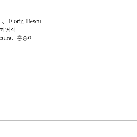
lorin lliescu
 최영식 
imura、홍승아