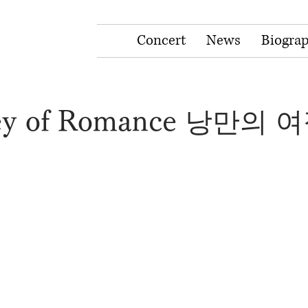
Concert
News
Biogra
ney of Romance 낭만의 