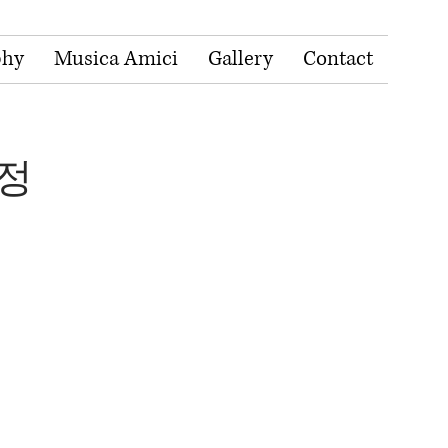
phy
Musica Amici
Gallery
Contact
여정